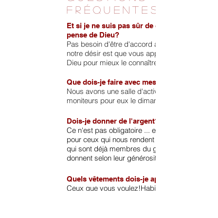
fréquentes...
Et si je ne suis pas sûr de ce que je
pense de Dieu?
Pas besoin d'être d'accord avec tout ...
notre désir est que vous approchiez de
Dieu pour mieux le connaître.
Que dois-je faire avec mes enfants?
Nous avons une salle d'activités et des
moniteurs pour eux le dimanche.
Dois-je donner de l'argent?
Ce n'est pas obligatoire ... encore moins
pour ceux qui nous rendent visite! Ceux
qui sont déjà membres du groupe
donnent selon leur générosité et volonté.
Quels vêtements dois-je apporter?
Ceux que vous voulez!Habituellement,
nous sommes à l'aise pour pouvoir faire
une promenade avec des amis.