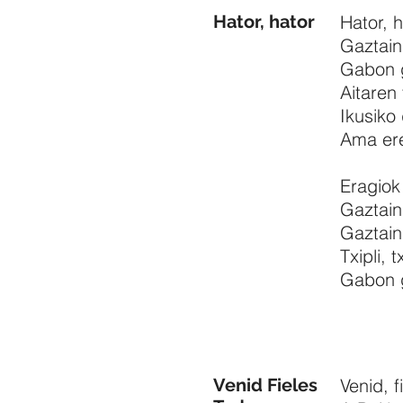
Hator, hator
Hator, h
Gaztain
Gabon 
Aitaren
Ikusiko
Ama ere
Eragiok
Gaztain
Gaztain
Txipli, 
Gabon g
Venid Fieles
Venid, f