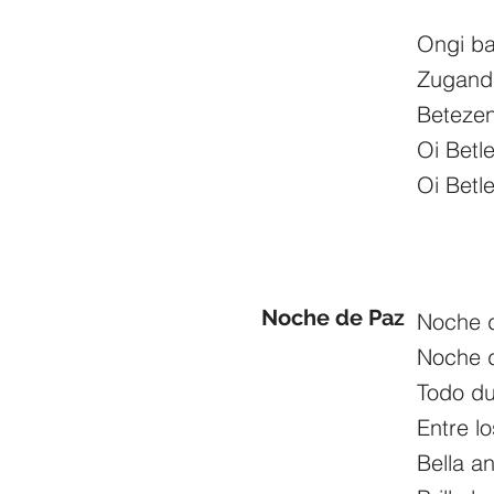
Ongi ba
Zugandi
Betezen
Oi Betl
Oi Betl
Noche de Paz
Noche 
Noche 
Todo du
Entre l
Bella a