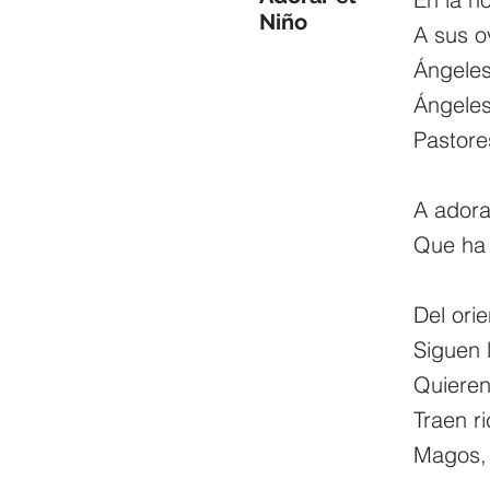
Niño
A sus o
Ángeles
Ángeles
Pastore
A adorar
Que ha 
Del ori
Siguen l
Quieren
Traen r
Magos, 