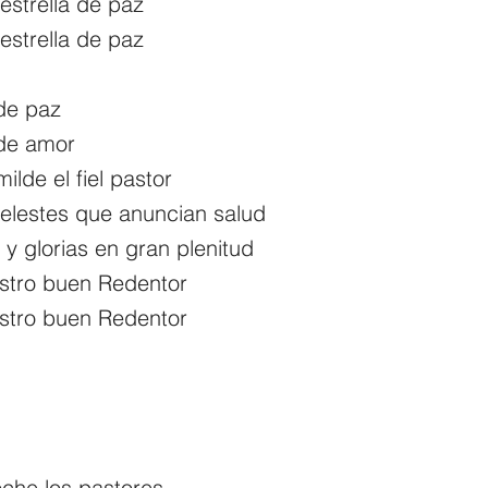
a estrella de paz
a estrella de paz
de paz
de amor
ilde el fiel pastor
elestes que anuncian salud
 y glorias en gran plenitud
stro buen Redentor
stro buen Redentor
oche los pastores