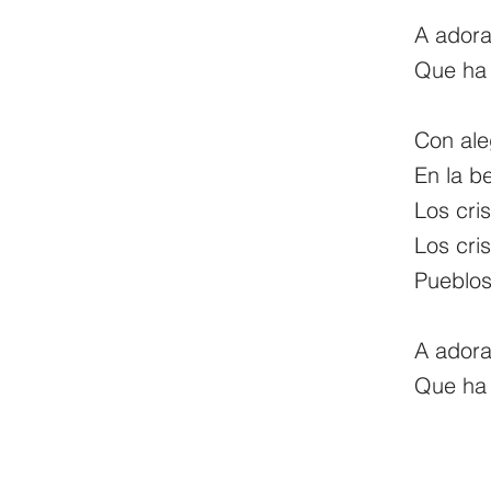
A adorar
Que ha 
Con ale
En la b
Los cri
Los cri
Pueblos
A adorar
Que ha 