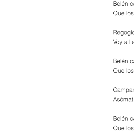
Belén 
Que los
Regogid
Voy a l
Belén 
Que los
Campan
Asómate
Belén 
Que los