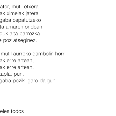
ator, mutil etxera
ak ximelak jatera
gaba ospatutzeko
 ta amaren ondoan.
 duk aita barrezka
 poz atseginez.
 mutil aurreko dambolin horri
ak erre artean,
ak erre artean,
txapla, pun.
aba pozik igaro daigun.
ieles todos