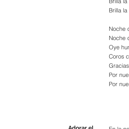
Brilla l
Brilla l
Noche 
Noche 
Oye hum
Coros c
Gracias
Por nue
Por nue
Adorar el
En la n