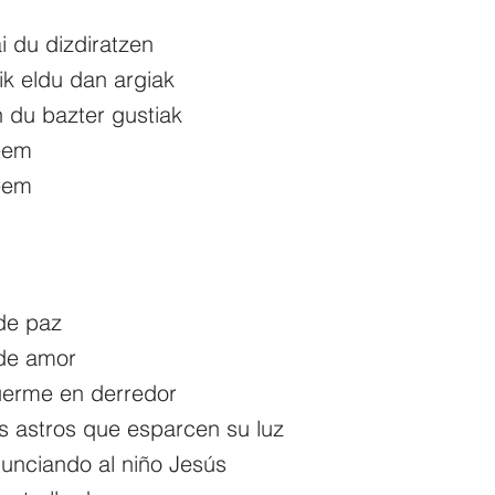
i du dizdiratzen
k eldu dan argiak
 du bazter gustiak
eem
eem
de paz
de amor
erme en derredor
os astros que esparcen su luz
nunciando al niño Jesús