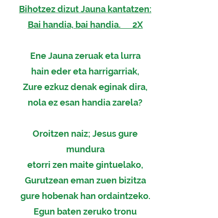
Bihotzez dizut Jauna kantatzen:
Bai handia, bai handia. 2X
Ene Jauna zeruak et
a lurra
hain eder eta harrigarriak,
Zure ezkuz denak eginak dira,
nola ez esan handia zarela?
Oroitzen naiz; Jesus gure
mundura
etorri zen maite gintuelako,
Gurutzean eman zuen bizitza
gure hobenak han ordaintzeko.
Egun baten zeruko tronu